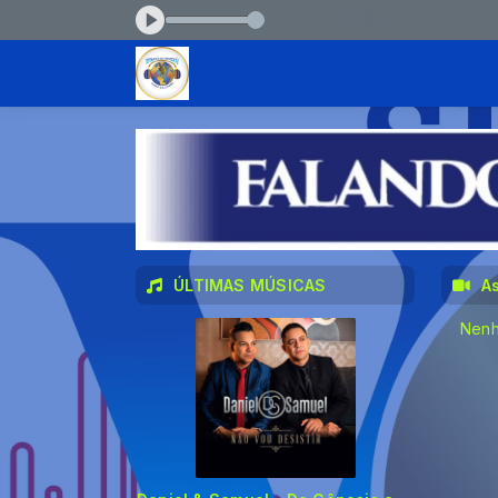
 - De Gênesis a Apocalipse
ÚLTIMAS MÚSICAS
A
Nenh