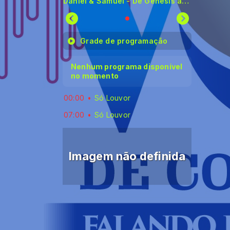
Daniel & Samuel - De Gênesis a Apocalipse
Grade de programação
Nenhum programa disponível
no momento
00:00
Só Louvor
07:00
Só Louvor
Imagem não definida